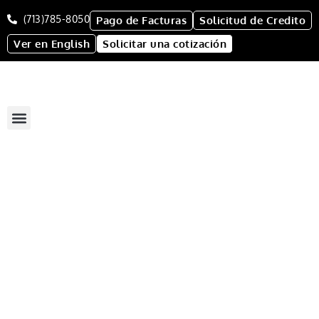
(713)785-8050
Pago de Facturas
Solicitud de Credito
Ver en English
Solicitar una cotización
Nuestro Compromiso
Acerca De
Sanitario Portátil Están
SANITARIO PORTÁTIL
ESTÁNDAR
PORT-A-CAN CALCULADORA