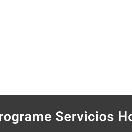
Remolque 
Remolque 
Remolque 
Suministr
Rentas a 
rograme Servicios H