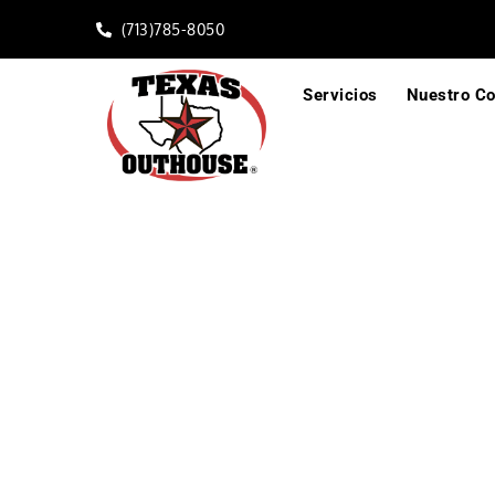
(713)785-8050
Servicios
Nuestro C
Remolque de Bano