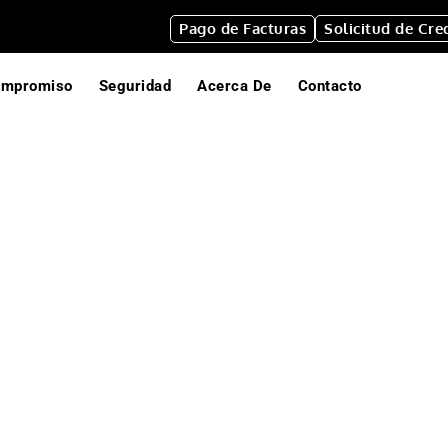
Pago de Facturas
Solicitud de Cre
ompromiso
Seguridad
Acerca De
Contacto
s Portatiles de 1
REMOLQUE
PORTATILE
CUBICULO
Nuestra unidad 