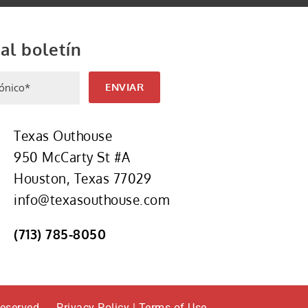
al boletín
trónico
(Required)
ENVIAR
Texas Outhouse
950 McCarty St #A
Houston, Texas 77029
info@texasouthouse.com
(713) 785-8050
reserved.
Privacy Policy
|
Terms of Use